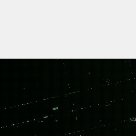
A
dvan