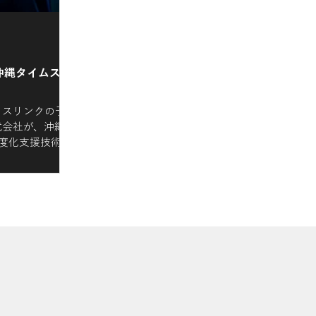
沖縄タイムスで
ロスリンクの子会
式会社が、沖縄県
高度化支援技術」
ーションプログ
て弊社のプロジェ
となりました。
で限界を突破し、お客様と