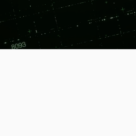
知性で動かす。次世代メカトロニクスが拓く、もの
ON​​
設計前の検討から人材育成、
場を支える5つのソリューシ