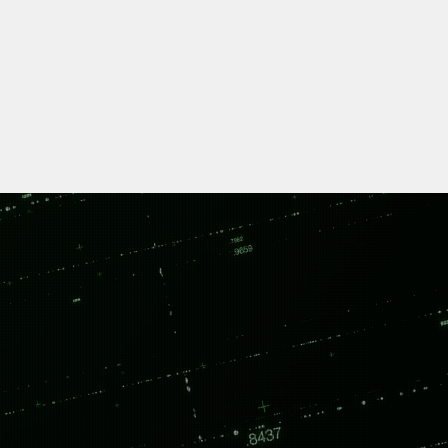
.
ystems.