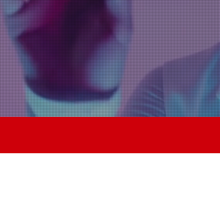
物理と制
進化を加
​株式会社アイ
NEWS
VISION
CO
​NEWS