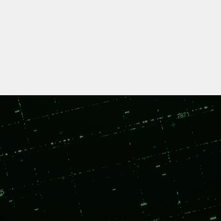
さらに詳しく
M
odel Driven.
Smart Engineering
ced Mechatronic S