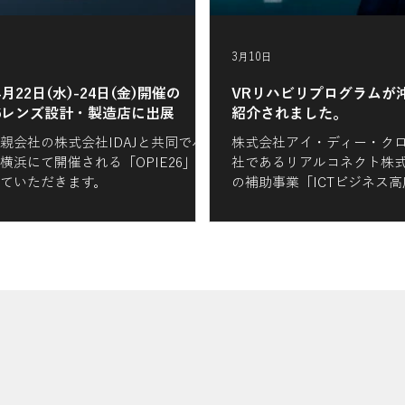
3月10日
4月22日(水)-24日(金)開催の
VRリハビリプログラムが
'26レンズ設計・製造店に出展
紹介されました。
親会社の株式会社IDAJと共同でパ
株式会社アイ・ディー・ク
横浜にて開催される「OPIE26」に
社であるリアルコネクト株
ていただきます。
の補助事業「ICTビジネス
に採択され、VRリハビリテ
ラムの開発を行いました。 この取り組みが
評価され、沖縄タイムスに
クトをご紹介いただくこと
物理モデリングと制御の融合