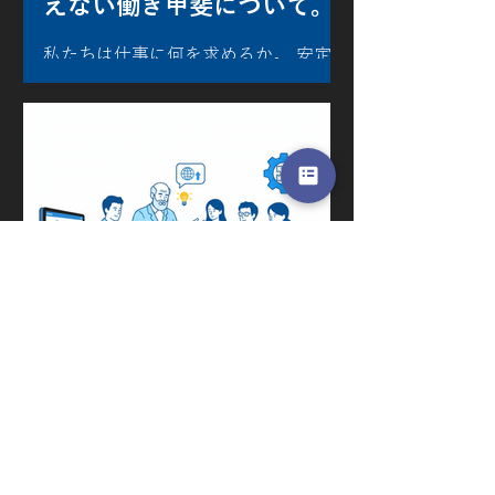
えない働き甲斐について。
私たちは仕事に何を求めるか。 安定、
給与、ワークライフバランス。それら
が大切なのは言うまでもない。 でも、
どこかで「それだけじゃない」と感じ
ている人も多いはずだ。自分の仕事が
社会のどこかに届いている実感。学ん
できたことが、本当の意味で武器にな
る瞬間。そして、昨日の自分では解け
なかった問題を、今日の自分が解いた
ときの感覚。 そういった 知的な手応
え を、仕事の中心に置いている人たち
がいる。 自分の理論が、マシンを動か
すという体験 働き甲斐を語るとき、よ
3月4日
く社会貢献という言葉が使われる。し
かし現実には、大きな組織の一員とし
物理を知る人間が、ソフト
て働いていると、自分の仕事が最終的
にどこへ届いているのか見えにくくな
ウェアを動かす時代がき