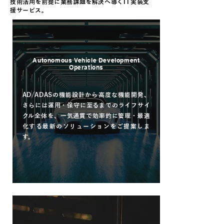
技術活用を前提に業務課題を解決へ導くIT実装支
援サービス。
AVOps
Autonomous Vehicle Development
Operations
AD/ADASの機能設計から高度な機能開発、
さらには運用・保守に至るまでのライフサイ
クル全体を、一気通貫で効率的に管理・最適
化する最新のソリューションをご提案しま
す。
read more
Smart・F