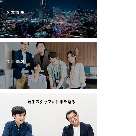
INFORMATION
企業概要
read more
​RECRUIT
​採用情報​​
read more
​若手スタッフが
仕事を語る
REAL TALK​