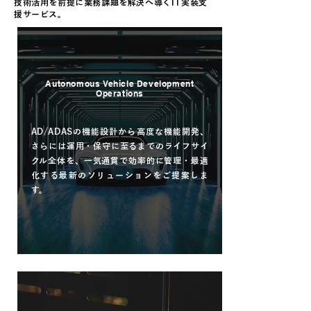
技術活用を前提に業務課題を解決へ導くIT実装支
援サービス。
AVOps
Autonomous Vehicle Development
Operations
AD/ADASの機能設計から高度な機能開発、
さらには運用・保守に至るまでのライフサイ
クル全体を、一気通貫で効率的に管理・最適
化する最新のソリューションをご提案しま
す。
read more
Smart・F