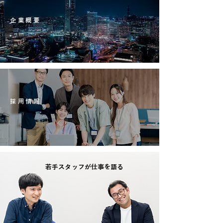
INFORMATION
企業概要
read more
​RECRUIT
​採用情報​​
read more
​若手スタッフが
仕事を語る
REAL TALK​