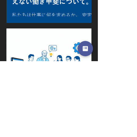
えない働き甲斐について。
私たちは仕事に何を求めるか。 安定、
給与、ワークライフバランス。それら
が大切なのは言うまでもない。 でも、
どこかで「それだけじゃない」と感じ
ている人も多いはずだ。自分の仕事が
社会のどこかに届いている実感。学ん
できたことが、本当の意味で武器にな
る瞬間。そして、昨日の自分では解け
なかった問題を、今日の自分が解いた
ときの感覚。 そういった 知的な手応
え を、仕事の中心に置いている人たち
がいる。 自分の理論が、マシンを動か
すという体験 働き甲斐を語るとき、よ
3月4日
く社会貢献という言葉が使われる。し
かし現実には、大きな組織の一員とし
物理を知る人間が、ソフト
て働いていると、自分の仕事が最終的
にどこへ届いているのか見えにくくな
ウェアを動かす時代がき